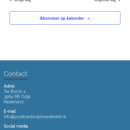
w
a
n
t
e
u
a
Abonneer op kalender
m
e
.
v
r
i
g
g
a
a
v
t
e
Contact
i
n
n
e
Adres
Ter Borch 4
a
3984 RB Odijk
Nederland
v
E-mail
i
info@positivedisciplinenetwerk.nl
g
Social media