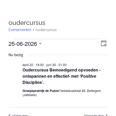
Nederland
/
België
oudercursus
Evenementen
oudercursus
Evenementen
25-06-2026
W
E
D
S
in
a
v
e
Nu bezig
e
g
e
juni
e
l
april 22 - 19.00
-
juni 30 - 21.00
e
n
25,
r
Oudercursus Bemoedigend opvoeden -
c
e
ontspannen en effectief- met ‘Positive
t
2026
g
e
Discipline’.
m
a
e
Groepspraktijk de Puzzel
Vedastusstraat 48, Zerkegem
r
e
v
(Jabbeke)
e
n
e
e
n
t
d
n
Vorige dag
Volgende dag