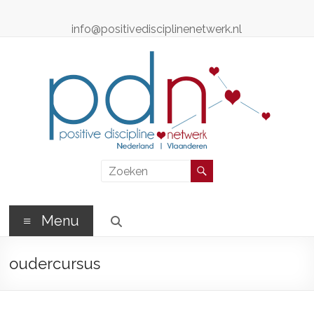
Ga
naar
info@positivedisciplinenetwerk.nl
de
inhoud
Positive
Discipline
Netwerk
Menu
Positive
oudercursus
Discipline
Professionals
–