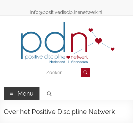
Ga
naar
info@positivedisciplinenetwerk.nl
de
inhoud
Positive
Discipline
Netwerk
Menu
Positive
Over het Positive Discipline Netwerk
Discipline
Professionals
–