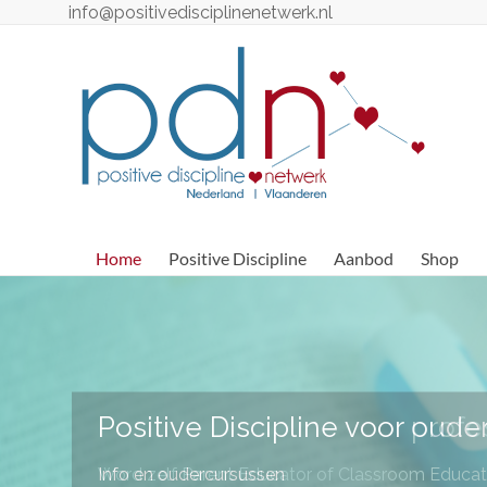
Ga
info@positivedisciplinenetwerk.nl
naar
de
Positive
inhoud
Discipline
Netwerk
Positive
Discipline
Professionals
Home
Positive Discipline
Aanbod
Shop
–
Nederland
/
België
Positive Discipline voor profe
Word zelf Parent Educator of Classroom Educat