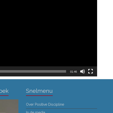
01:46
Boek
Snelmenu
Over Positive Discipline
In de media