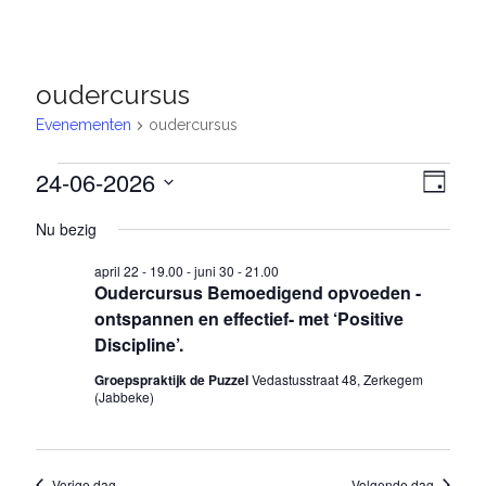
Nederland
/
België
oudercursus
Evenementen
oudercursus
Evenementen
24-06-2026
W
E
D
S
in
a
v
e
Nu bezig
e
g
e
juni
e
l
april 22 - 19.00
-
juni 30 - 21.00
e
n
24,
r
Oudercursus Bemoedigend opvoeden -
c
e
ontspannen en effectief- met ‘Positive
t
2026
g
e
Discipline’.
m
a
e
Groepspraktijk de Puzzel
Vedastusstraat 48, Zerkegem
r
e
v
(Jabbeke)
e
n
e
e
n
t
d
n
Vorige dag
Volgende dag