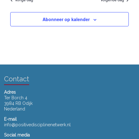
w
a
n
t
e
u
a
Abonneer op kalender
m
e
.
v
r
i
g
g
a
a
v
t
e
Contact
i
n
n
e
Adres
Ter Borch 4
a
3984 RB Odijk
Nederland
v
E-mail
i
info@positivedisciplinenetwerk.nl
g
Social media