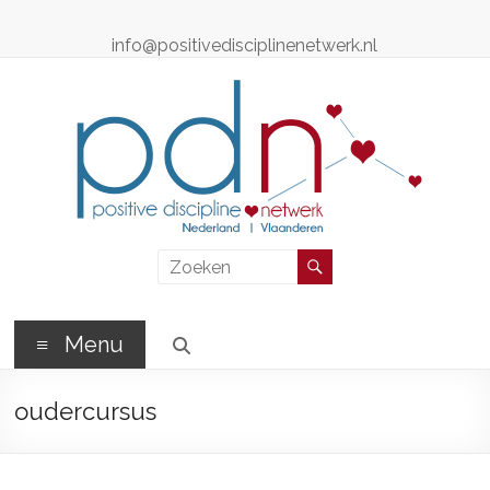
Ga
naar
info@positivedisciplinenetwerk.nl
de
inhoud
Positive
Discipline
Netwerk
Menu
Positive
oudercursus
Discipline
Professionals
–