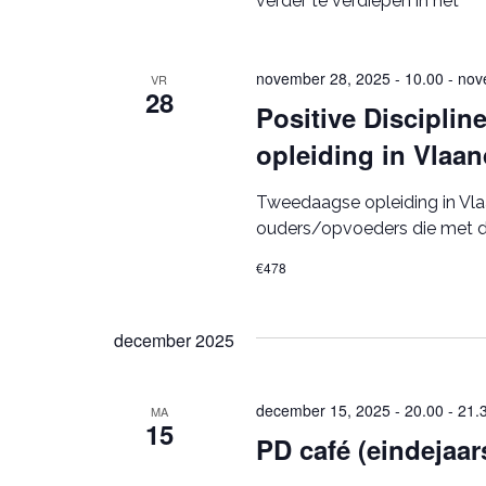
verder te verdiepen in het
november 28, 2025 - 10.00
-
nov
VR
28
Positive Disciplin
opleiding in Vlaa
Tweedaagse opleiding in Vla
ouders/opvoeders die met de
€478
december 2025
december 15, 2025 - 20.00
-
21.
MA
15
PD café (eindejaa