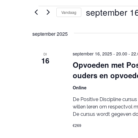
Evenementen
september 1
Vandaag
S
e
september 2025
l
e
c
t
september 16, 2025 - 20.00
-
22.
DI
e
16
Opvoeden met Posi
e
r
ouders en opvoed
e
e
Online
n
d
De Positive Discipline cursu
a
willen leren om respectvol me
t
u
De cursus wordt gegeven d
m
€269
.