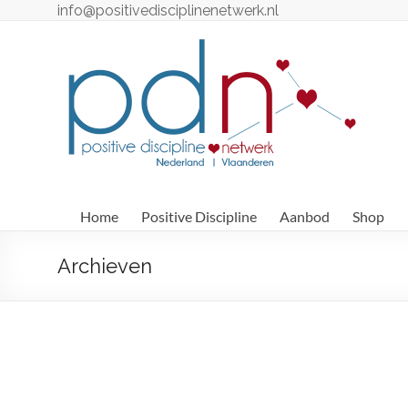
Ga
info@positivedisciplinenetwerk.nl
naar
de
Positive
inhoud
Discipline
Netwerk
Positive
Discipline
Professionals
Home
Positive Discipline
Aanbod
Shop
–
Nederland
Archieven
/
België