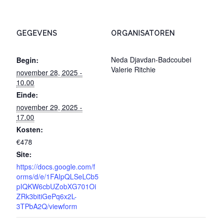
GEGEVENS
ORGANISATOREN
Neda Djavdan-Badcoubei
Begin:
Valerie Ritchie
november 28, 2025 -
10.00
Einde:
november 29, 2025 -
17.00
Kosten:
€478
Site:
https://docs.google.com/f
orms/d/e/1FAIpQLSeLCb5
pIQKW6cbUZobXG701Oi
ZRk3bitiGePq6x2L-
3TPbA2Q/viewform