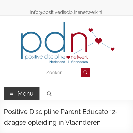
Ga
naar
info@positivedisciplinenetwerk.nl
de
inhoud
Positive
Discipline
Netwerk
Menu
Positive
Positive Discipline Parent Educator 2-
Discipline
Professionals
daagse opleiding in Vlaanderen
–