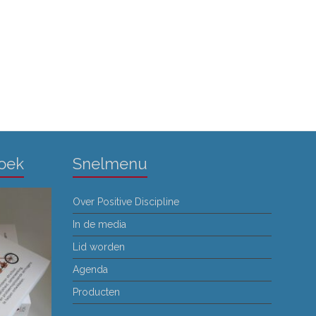
g
g
a
a
v
t
e
i
n
n
e
a
v
Boek
Snelmenu
i
g
Over Positive Discipline
a
In de media
t
Lid worden
i
Agenda
e
Producten