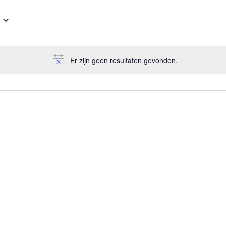
Er zijn geen resultaten gevonden.
B
e
r
i
c
h
t