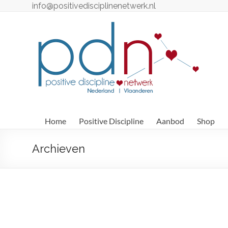
Ga
info@positivedisciplinenetwerk.nl
naar
de
Positive
inhoud
Discipline
Netwerk
Positive
Discipline
Professionals
Home
Positive Discipline
Aanbod
Shop
–
Nederland
Archieven
/
België