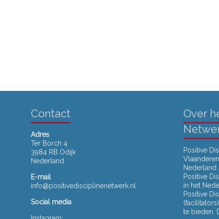
Contact
Over he
Netwe
Adres
Ter Borch 4
Positive Di
3984 RB Odijk
Vlaanderen 
Nederland
Nederland 
Positive D
E-mail
in het Ned
info@positivedisciplinenetwerk.nl
Positive Di
Social media
(facilitato
te bieden.
Instagram: