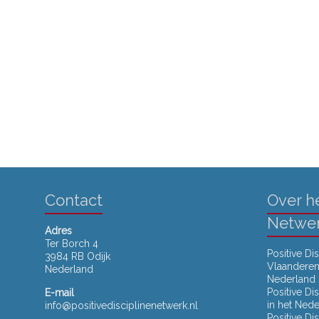
m
m
n
n
e
e
,
,
n
n
t
t
e
e
n
n
,
,
Contact
Over he
Netwe
Adres
Ter Borch 4
Positive Di
3984 RB Odijk
Vlaanderen 
Nederland
Nederland 
Positive D
E-mail
in het Ned
info@positivedisciplinenetwerk.nl
Positive Di