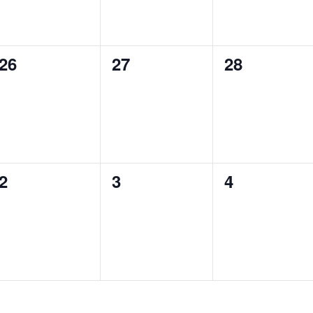
e
e
e
n
n
n
n
n
n
t
t
t
0
0
0
26
27
28
e
e
e
e
e
e
e
e
e
m
m
m
n
n
n
v
v
v
e
e
e
,
,
,
e
e
e
n
n
n
n
n
n
t
t
t
0
0
0
2
3
4
e
e
e
e
e
e
e
e
e
m
m
m
n
n
n
v
v
v
e
e
e
,
,
,
e
e
e
n
n
n
n
n
n
t
t
t
e
e
e
e
e
e