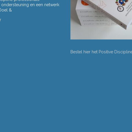
rs) ondersteuning en een netwerk
 Doel &
r
Bestel hier het Positive Discipli