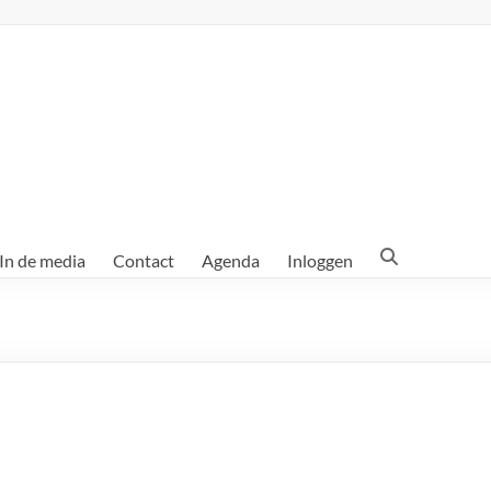
In de media
Contact
Agenda
Inloggen