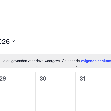
026
esultaten gevonden voor deze weergave. Ga naar de
volgende aankom
B
WOENSDAG
D
DONDERDAG
V
VRIJDAG
e
r
0
0
0
29
30
31
i
e
e
e
c
h
v
v
v
t
e
e
e