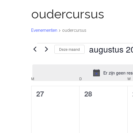
oudercursus
Evenementen
oudercursus
Evenementen
augustus 2
Deze maand
S
e
l
Er zijn geen r
e
K
M
MAANDAG
D
DINSDAG
W
c
t
a
0
0
27
28
e
l
e
e
e
r
e
e
v
v
e
n
e
e
n
d
d