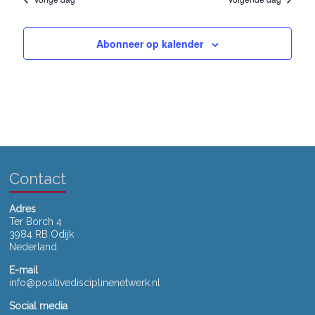
w
a
n
t
e
u
a
Abonneer op kalender
m
e
.
v
r
i
g
g
a
a
v
t
e
Contact
i
n
n
e
Adres
Ter Borch 4
a
3984 RB Odijk
Nederland
v
E-mail
i
info@positivedisciplinenetwerk.nl
g
Social media