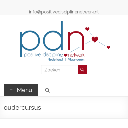
Ga
naar
info@positivedisciplinenetwerk.nl
de
inhoud
Positive
Discipline
Netwerk
Menu
Positive
oudercursus
Discipline
Professionals
–