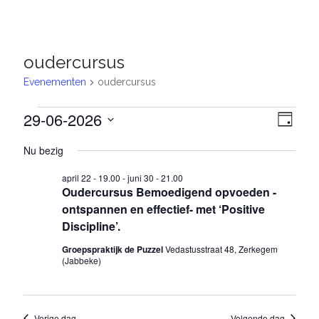
Nederland
/
België
oudercursus
Evenementen
oudercursus
Evenementen
29-06-2026
W
E
D
S
in
a
v
e
Nu bezig
e
g
e
juni
e
l
april 22 - 19.00
-
juni 30 - 21.00
e
n
29,
r
Oudercursus Bemoedigend opvoeden -
c
e
ontspannen en effectief- met ‘Positive
t
2026
g
e
Discipline’.
m
a
e
Groepspraktijk de Puzzel
Vedastusstraat 48, Zerkegem
r
e
v
(Jabbeke)
e
n
e
e
n
t
d
n
Vorige dag
Volgende dag