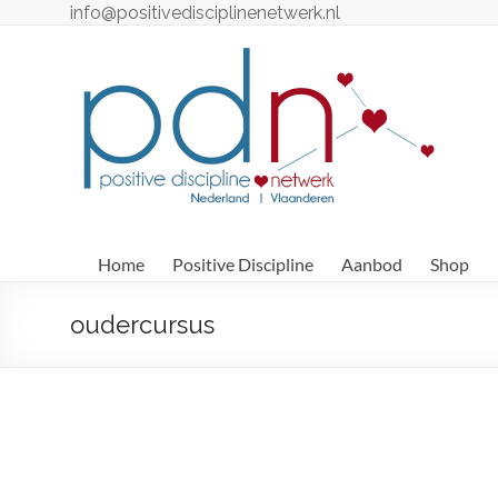
Ga
info@positivedisciplinenetwerk.nl
naar
de
Positive
inhoud
Discipline
Netwerk
Positive
Discipline
Professionals
Home
Positive Discipline
Aanbod
Shop
–
Nederland
oudercursus
/
België