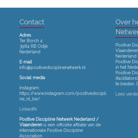
Contact
Over he
Netwe
Adres
Ter Borch 4
Positive Di
3984 RB Odijk
Vlaanderen 
Nederland
Nederland 
Positive D
E-mail
in het Ned
info@positivedisciplinenetwerk.nl
Positive Di
Social media
(facilitato
te bieden.
Instagram:
https://www.instagram.com/positivediscipli
Lees verde
ne_nl_be/
LinkedIN
Positive Discipline Netwerk Nederland /
Vlaanderen
is een officiële affiliate van de
internationale Positive Discipline
Association