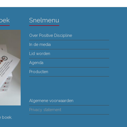
a
t
i
Boek
Snelmenu
e
Over Positive Discipline
In de media
Lid worden
Agenda
Producten
Algemene voorwaarden
Privacy statement
ne boek
.