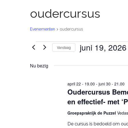
oudercursus
Evenementen
oudercursus
Evenementen
juni 19, 2026
Vandaag
in
S
e
juni
Nu bezig
l
e
19,
c
2026
april 22 - 19.00
-
juni 30 - 21.00
t
Oudercursus Bem
e
e
en effectief- met ‘P
r
e
e
Groepspraktijk de Puzzel
Vedas
n
De cursus is bedoeld om oud
d