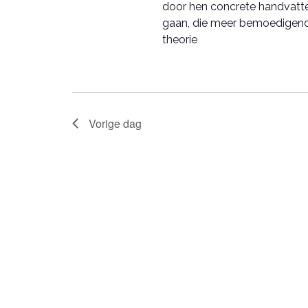
a
door hen concrete handvatt
t
gaan, die meer bemoedigend 
u
theorie
m
.
Vorige dag